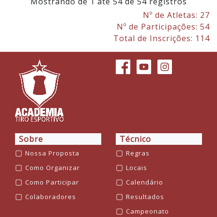
Mostrando de 1 até 54 de 54 registros
Nº de Atletas: 27
Nº de Participações: 54
Total de Inscrições: 114
Sobre
Técnico
▢
▢
Nossa Proposta
Regras
▢
▢
Como Organizar
Locais
▢
▢
Como Participar
Calendário
▢
▢
Colaboradores
Resultados
▢
Campeonato