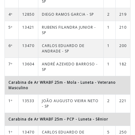
SP
4º
12850
DIEGO RAMOS GARCIA - SP
2
219
5º
13421
RUBENS FILANDRA JUNIOR -
1
210
SP
6º
13470
CARLOS EDUARDO DE
1
200
ANDRADE - SP
7º
13604
ANDRÉ AZEVEDO BARROSO -
1
182
SP
Carabina de Ar WRABF 25m - Mola - Luneta
-
Veterano
Masculino
1º
13533
JOÃO AUGUSTO VIEIRA NETO
2
221
- SP
Carabina de Ar WRABF 25m - PCP - Luneta
-
Sênior
1º
13470
CARLOS EDUARDO DE
5
250