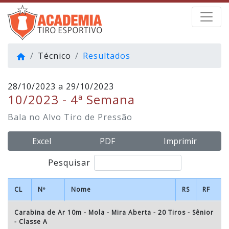
Técnico
Resultados
home
28/10/2023 a 29/10/2023
10/2023 - 4ª Semana
Bala no Alvo Tiro de Pressão
Excel
PDF
Imprimir
Pesquisar
CL
Nº
Nome
RS
RF
Carabina de Ar 10m - Mola - Mira Aberta - 20 Tiros
-
Sênior
- Classe A