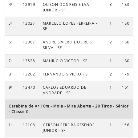
4º
12919
OLISON DOS REIS SILVA
3
183
JUNIOR - SP
5º
13027
MARCELO LOPES FERREIRA -
1
180
SP
6º
13367
ANDRÉ SIVIERO DOS REIS
2
180
SILVA - SP
7º
13528
MAURÍCIO VICTOR - SP
1
180
8º
13202
FERNANDO SIVIERO - SP
2
179
9º
13470
CARLOS EDUARDO DE
1
161
ANDRADE - SP
Carabina de Ar 10m - Mola - Mira Aberta - 20 Tiros
-
Sênior
- Classe C
1º
12108
GERSON PEREIRA RESENDE
1
156
JUNIOR - SP