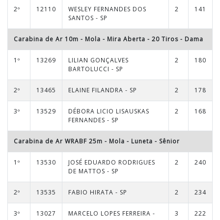
2º
12110
WESLEY FERNANDES DOS
2
141
SANTOS - SP
Carabina de Ar 10m - Mola - Mira Aberta - 20 Tiros
-
Dama
1º
13269
LILIAN GONÇALVES
2
180
BARTOLUCCI - SP
2º
13465
ELAINE FILANDRA - SP
2
178
3º
13529
DÉBORA LICIO LISAUSKAS
2
168
FERNANDES - SP
Carabina de Ar WRABF 25m - Mola - Luneta
-
Sênior
1º
13530
JOSÉ EDUARDO RODRIGUES
2
240
DE MATTOS - SP
2º
13535
FABIO HIRATA - SP
2
234
3º
13027
MARCELO LOPES FERREIRA -
3
222