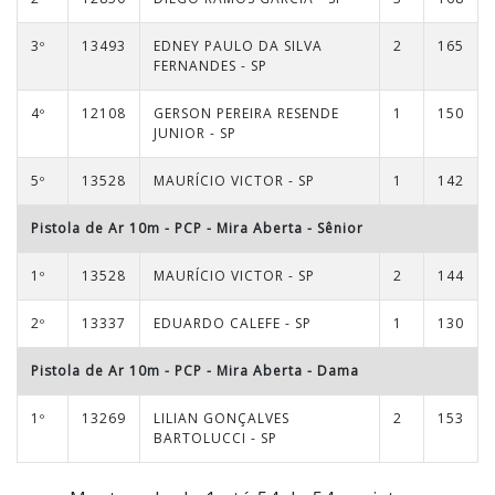
3º
13493
EDNEY PAULO DA SILVA
2
165
FERNANDES - SP
4º
12108
GERSON PEREIRA RESENDE
1
150
JUNIOR - SP
5º
13528
MAURÍCIO VICTOR - SP
1
142
Pistola de Ar 10m - PCP - Mira Aberta
-
Sênior
1º
13528
MAURÍCIO VICTOR - SP
2
144
2º
13337
EDUARDO CALEFE - SP
1
130
Pistola de Ar 10m - PCP - Mira Aberta
-
Dama
1º
13269
LILIAN GONÇALVES
2
153
BARTOLUCCI - SP