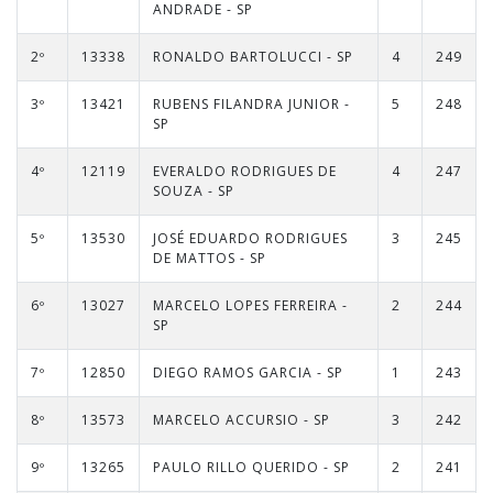
ANDRADE - SP
2º
13338
RONALDO BARTOLUCCI - SP
4
249
3º
13421
RUBENS FILANDRA JUNIOR -
5
248
SP
4º
12119
EVERALDO RODRIGUES DE
4
247
SOUZA - SP
5º
13530
JOSÉ EDUARDO RODRIGUES
3
245
DE MATTOS - SP
6º
13027
MARCELO LOPES FERREIRA -
2
244
SP
7º
12850
DIEGO RAMOS GARCIA - SP
1
243
8º
13573
MARCELO ACCURSIO - SP
3
242
9º
13265
PAULO RILLO QUERIDO - SP
2
241