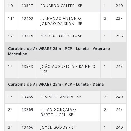
10º
13337
EDUARDO CALEFE - SP
1
240
11º
13463
FERNANDO ANTONIO
3
237
JORDÃO DA SILVA - SP
12º
13419
NICOLA COBUCCI - SP
1
216
Carabina de Ar WRABF 25m - PCP - Luneta
-
Veterano
Masculino
1º
13533
JOÃO AUGUSTO VIEIRA NETO
1
247
- SP
Carabina de Ar WRABF 25m - PCP - Luneta
-
Dama
1º
13465
ELAINE FILANDRA - SP
2
249
2º
13269
LILIAN GONÇALVES
2
247
BARTOLUCCI - SP
3º
13466
JOYCE GODOY - SP
1
240