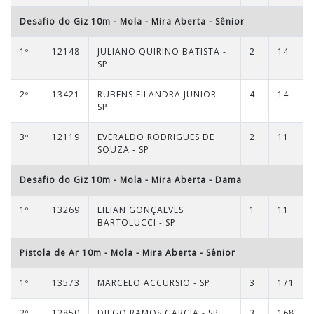
Desafio do Giz 10m - Mola - Mira Aberta
-
Sênior
1º
12148
JULIANO QUIRINO BATISTA -
2
14
SP
2º
13421
RUBENS FILANDRA JUNIOR -
4
14
SP
3º
12119
EVERALDO RODRIGUES DE
2
11
SOUZA - SP
Desafio do Giz 10m - Mola - Mira Aberta
-
Dama
1º
13269
LILIAN GONÇALVES
1
11
BARTOLUCCI - SP
Pistola de Ar 10m - Mola - Mira Aberta
-
Sênior
1º
13573
MARCELO ACCURSIO - SP
3
171
2º
12850
DIEGO RAMOS GARCIA - SP
3
168