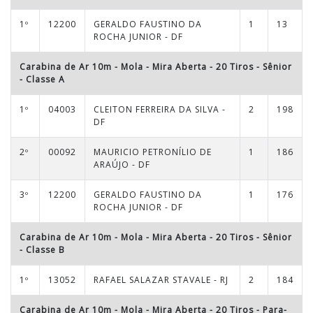
1º
12200
GERALDO FAUSTINO DA
1
13
ROCHA JUNIOR - DF
Carabina de Ar 10m - Mola - Mira Aberta - 20 Tiros
-
Sênior
- Classe A
1º
04003
CLEITON FERREIRA DA SILVA -
2
198
DF
2º
00092
MAURICIO PETRONÍLIO DE
1
186
ARAÚJO - DF
3º
12200
GERALDO FAUSTINO DA
1
176
ROCHA JUNIOR - DF
Carabina de Ar 10m - Mola - Mira Aberta - 20 Tiros
-
Sênior
- Classe B
1º
13052
RAFAEL SALAZAR STAVALE - RJ
2
184
Carabina de Ar 10m - Mola - Mira Aberta - 20 Tiros
-
Para-