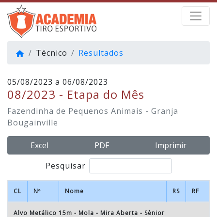
Técnico
Resultados
home
05/08/2023 a 06/08/2023
08/2023 - Etapa do Mês
Fazendinha de Pequenos Animais - Granja
Bougainville
Excel
PDF
Imprimir
Pesquisar
CL
Nº
Nome
RS
RF
Alvo Metálico 15m - Mola - Mira Aberta
-
Sênior