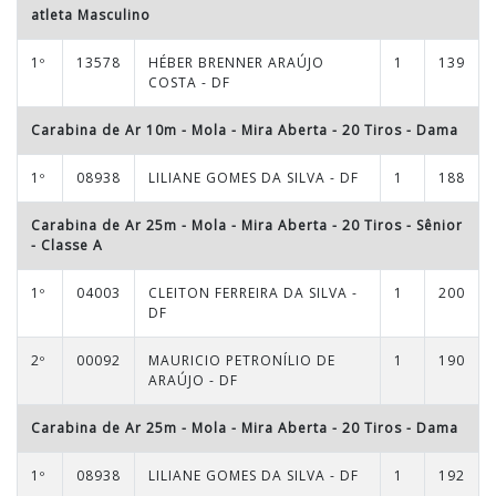
atleta Masculino
1º
13578
HÉBER BRENNER ARAÚJO
1
139
COSTA - DF
Carabina de Ar 10m - Mola - Mira Aberta - 20 Tiros
-
Dama
1º
08938
LILIANE GOMES DA SILVA - DF
1
188
Carabina de Ar 25m - Mola - Mira Aberta - 20 Tiros
-
Sênior
- Classe A
1º
04003
CLEITON FERREIRA DA SILVA -
1
200
DF
2º
00092
MAURICIO PETRONÍLIO DE
1
190
ARAÚJO - DF
Carabina de Ar 25m - Mola - Mira Aberta - 20 Tiros
-
Dama
1º
08938
LILIANE GOMES DA SILVA - DF
1
192