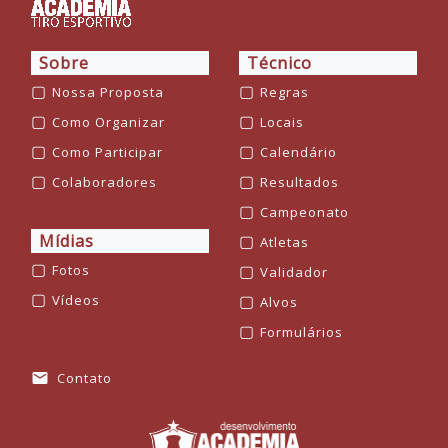
Sobre
Técnico
▢
▢
Nossa Proposta
Regras
▢
▢
Como Organizar
Locais
▢
▢
Como Participar
Calendário
▢
▢
Colaboradores
Resultados
▢
Campeonato
Mídias
▢
Atletas
▢
▢
Fotos
Validador
▢
▢
Vídeos
Alvos
▢
Formulários
Contato
mail