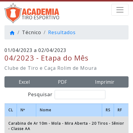
Técnico
Resultados
home
01/04/2023 a 02/04/2023
04/2023 - Etapa do Mês
Clube de Tiro e Caça Rolim de Moura
Excel
PDF
Imprimir
Pesquisar
CL
Nº
Nome
RS
RF
Carabina de Ar 10m - Mola - Mira Aberta - 20 Tiros
-
Sênior
- Classe AA