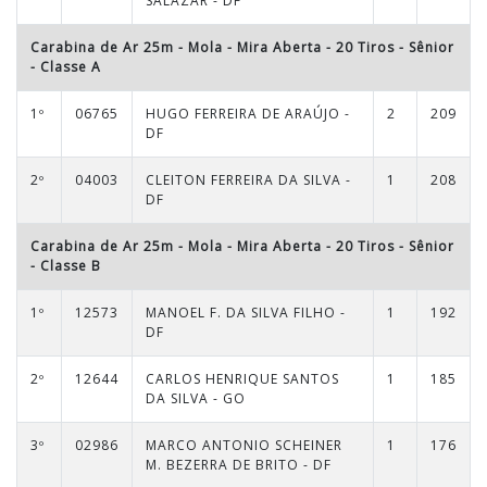
SALAZAR - DF
Carabina de Ar 25m - Mola - Mira Aberta - 20 Tiros
-
Sênior
- Classe A
1º
06765
HUGO FERREIRA DE ARAÚJO -
2
209
DF
2º
04003
CLEITON FERREIRA DA SILVA -
1
208
DF
Carabina de Ar 25m - Mola - Mira Aberta - 20 Tiros
-
Sênior
- Classe B
1º
12573
MANOEL F. DA SILVA FILHO -
1
192
DF
2º
12644
CARLOS HENRIQUE SANTOS
1
185
DA SILVA - GO
3º
02986
MARCO ANTONIO SCHEINER
1
176
M. BEZERRA DE BRITO - DF