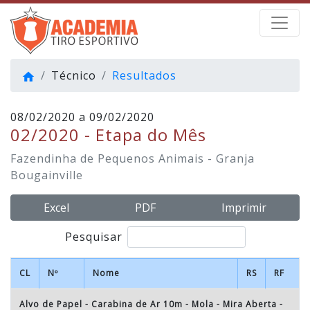
Técnico
Resultados
home
08/02/2020 a 09/02/2020
02/2020 - Etapa do Mês
Fazendinha de Pequenos Animais - Granja
Bougainville
Excel
PDF
Imprimir
Pesquisar
CL
Nº
Nome
RS
RF
Alvo de Papel - Carabina de Ar 10m - Mola - Mira Aberta
-