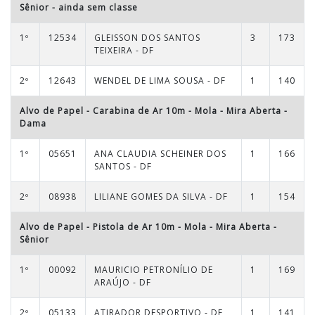
Sênior
- ainda sem classe
1º
12534
GLEISSON DOS SANTOS
3
173
TEIXEIRA - DF
2º
12643
WENDEL DE LIMA SOUSA - DF
1
140
Alvo de Papel - Carabina de Ar 10m - Mola - Mira Aberta
-
Dama
1º
05651
ANA CLAUDIA SCHEINER DOS
1
166
SANTOS - DF
2º
08938
LILIANE GOMES DA SILVA - DF
1
154
Alvo de Papel - Pistola de Ar 10m - Mola - Mira Aberta
-
Sênior
1º
00092
MAURICIO PETRONÍLIO DE
1
169
ARAÚJO - DF
2º
05133
ATIRADOR DESPORTIVO - DF
1
141