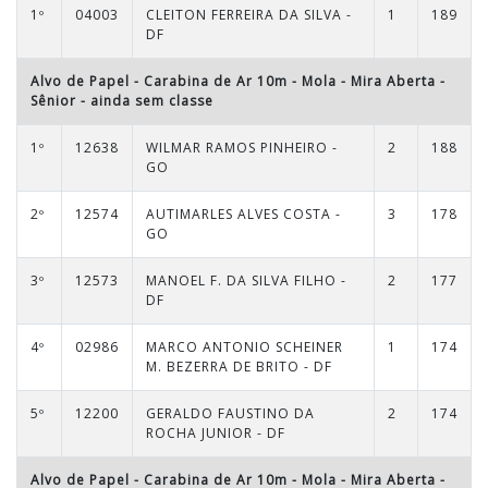
1º
04003
CLEITON FERREIRA DA SILVA -
1
189
DF
Alvo de Papel - Carabina de Ar 10m - Mola - Mira Aberta
-
Sênior
- ainda sem classe
1º
12638
WILMAR RAMOS PINHEIRO -
2
188
GO
2º
12574
AUTIMARLES ALVES COSTA -
3
178
GO
3º
12573
MANOEL F. DA SILVA FILHO -
2
177
DF
4º
02986
MARCO ANTONIO SCHEINER
1
174
M. BEZERRA DE BRITO - DF
5º
12200
GERALDO FAUSTINO DA
2
174
ROCHA JUNIOR - DF
Alvo de Papel - Carabina de Ar 10m - Mola - Mira Aberta
-