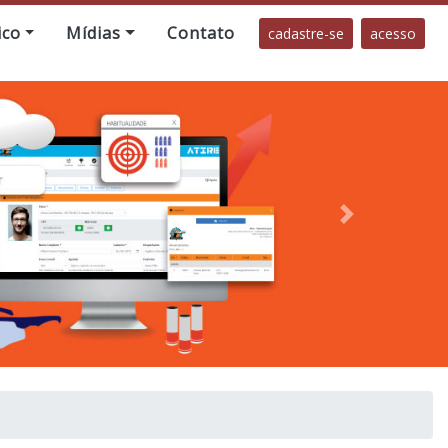
ico
Mídias
Contato
cadastre-se
acesso
Próximo